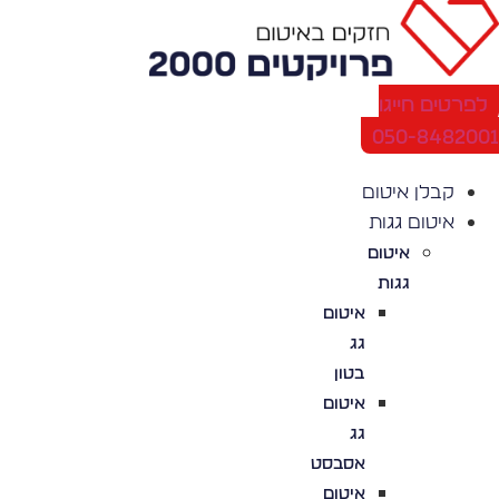
לג
תוכן
לפרטים חייגו
050-848200
קבלן איטום
איטום גגות
איטום
גגות
איטום
גג
בטון
איטום
גג
אסבסט
איטום