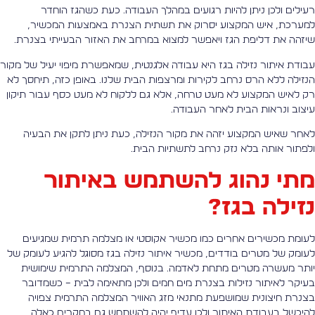
עילים ולכן ניתן להיות רגועים במהלך העבודה. כעת כשהגז הוחדר
מערכת, איש המקצוע יסרוק את תשתית הצנרת באמצעות המכשיר,
יזהה את דליפת הגז ויאפשר למצוא במרחב את האזור הבעייתי בצנרת.
בודת איתור נזילה בגז היא עבודה אלגנטית, שמאפשרת מיפוי יעיל של מקור
נזילה ללא הרס נרחב לקירות ומרצפות הבית שלנו. באופן כזה, תיחסך לא
ק לאיש המקצוע לא מעט טרחה, אלא גם ללקוח לא מעט כסף עבור תיקון
יצוב ונראות הבית לאחר העבודה.
אחר שאיש המקצוע יזהה את מקור הנזילה, כעת ניתן לתקן את הבעיה
לפתור אותה בלא נזק נרחב לתשתיות הבית.
תי נהוג להשתמש באיתור
זילה בגז?
עומת מכשירים אחרים כמו מכשיר אקוסטי או מצלמה תרמית שמגיעים
עומק של מטרים בודדים, מכשיר איתור נזילה בגז מסוגל להגיע לעומק של
ותר מעשרה מטרים מתחת לאדמה. בנוסף, המצלמה התרמית שימושית
עיקר לאיתור נזילות בצנרת מים חמים ולכן מתאימה לבית – כשמדובר
צנרת חיצונית שמושפעת מתנאי מזג האוויר המצלמה התרמית צפויה
היכשל בעבודת האיתור ולכן עדיף יהיה להשתמש גם במקרים כאלה