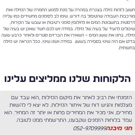
שוב לזהות נזילה בצנרת במהרה על מנת למנוע החמרה של הנזילה ואת
ורכבות העבודה שהטיפול בה דורש. שימו לב לסימנים מחשידים כמו עלייה
רסטית בחשבונות המים או לחילופין סימני רטיבות או עובש על הקירות,
יכולים להעיד על בעיה של נזילה. במידה ויש לכם חשד שאכן יש בעיה של
זילה, בחנו את שעון המים – השאירו את הברזים סגורים ולאחר כרבע שעה
דקו אם היה שינוי בספירה בשעון. במידה וישנו שינוי, ככל הנראה יש נזילה
תשתית.
הלקוחות שלנו ממליצים עלינו
הזמנתי את רביב לאתר את מיקום הנזילות ,הוא עבד עם
מצלמות והגיש דוח של איתור הנזילות. לא יצא לי להשוות
מחירים, אני מכיר את המחירים פחות או יותר זה המחיר. הוא
עמד בלוחות הזמנים שקבענו, התרשמתי ממנו לטובה.
חגי מיבנה
052-9709999