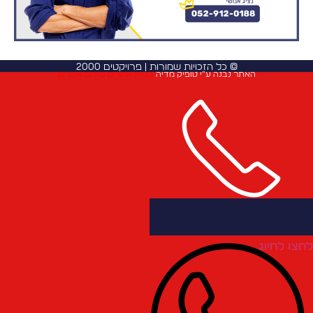
© כל הזכויות שמורות | פרויקטים 2000
האתר נבנה ע”י טופיק מדיה
בניית אתרים
קידום אתרים
חצו לחיוג