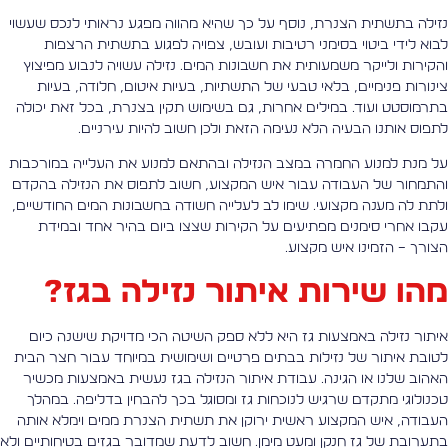
זילה בתשתית הצנרת, נוסף על כך שהיא מהווה מפגע נראותי לנכס שעשוי
בוא לידי ביטוי בסימני רטיבות ועובש, צפויה לפגוע בתשתית הרצפות
הקירות ולייקר משמעותית את חשבונות המים. נזילה עשויה לנבוע מפיצוץ
ינורות פנימיים, בלאי טבעי של התשתיות, בעיות איטום, חלודה, בעיות
תרמוסטט ועוד. במילים אחרות, גם בשימוש תקין בצנרת, בכל זאת יכולה
תפוס אותנו הבעיה הלא נעימה הזאת ולכן חשוב להיות עירניים.
ל מנת למנוע החמרה במצב הנזילה ובהתאם למנוע את העלייה במורכבות
התמחור של העבודה עבור איש המקצוע, חשוב לתפוס את הנזילה בהקדם
לתת לה מענה מקצועי. שימו לב לעלייה חשודה בחשבונות המים החודשיים,
קבו אחרי סימנים מפתיעים על הקירות שצצו ביום בהיר אחד ובמידת
צורך – הזמינו איש מקצוע.
הו שירות איתור נזילה בגז?
יתור נזילה באמצעות גז היא ללא ספק השיטה הכי מדויקת שישנה כיום
טובת איתור של נזילות בבתים פרטיים ושימושית במיוחד עבור חצר הבית
אהוב שלנו או הגינה. עבודת איתור הנזילה בגז נעשית באמצעות מכשיר
כנולוגי מתקדם שרגיש לנוכחות גז ומסוגל בכך להבחין בדליפה. במהלך
עבודה, איש המקצוע ראשית ירוקן את תשתית הצנרת ממים וימלא אותה
תערובת של גז חנקן ומעט מימן. חשוב לדעת שמדובר בגזים בטיחותיים ולא