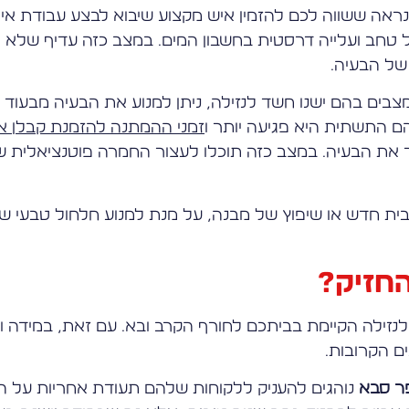
נראה ששווה לכם להזמין איש מקצוע שיבוא לבצע עבודת איט
 של טחב ועלייה דרסטית בחשבון המים. במצב כזה עדיף שלא
של הבעיה.
מצבים בהם ישנו חשד לנזילה, ניתן למנוע את הבעיה מבעוד
ם התשתית היא פגיעה יותר ו
זמני ההמתנה להזמנת קבלן אי
 את הבעיה. במצב כזה תוכלו לעצור החמרה פוטנציאלית של 
 בית חדש או שיפוץ של מבנה, על מנת למנוע חלחול טבעי 
החזיק?
לנזילה הקיימת בביתכם לחורף הקרב ובא. עם זאת, במידה ו
ם הקרובות.
פר סבא
נוהגים להעניק ללקוחות שלהם תעודת אחריות על 