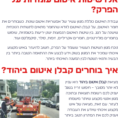
פרק?
בודת האיטום כוללת מגוון עשיר של אפשרויות איטום שונות. כשבוחרים את
ומר האיטום, על קבלן האיטום לוודא שהחומר מתאים לתשתית הנוכחית
ישנה על הגג. בין שיטות האיטום הנפוצות ישנן יריעות ביטומניות, שימוש
חומרים פולירטניים, חומרים אקריליים, זיפות, סילר, סיקפלקס ועוד.
וכח מגוון השיטות העשיר שעומד על הפרק, חשוב להיעזר באיש מקצוע
יכותי שמכיר את המגוון בשוק וידע לבצע את ההתאמה הטובה ביותר בין
בעיה ותנאי השטח לבין המענה האיכותי ביותר.
יך בוחרים קבלן איטום ביהוד?
ציאת
קבלן איטום ביהוד
היא עניין
א יותר מסובך – חיפוש זריז בגוגל
עניק לכם רשומת תוצאות ובתוכה
גוון אנשי מקצוע שיותר מישמחו
עזור. עם זאת, מציאה של איש
קצוע איכותי שיודע את העבודה
יעניק לכם את הפתרון הטוב ביותר