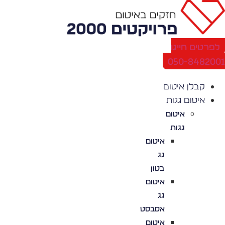
לג
תוכן
לפרטים חייגו
050-848200
קבלן איטום
איטום גגות
איטום
גגות
איטום
גג
בטון
איטום
גג
אסבסט
איטום