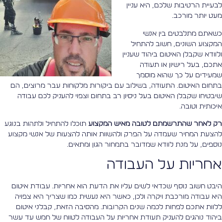
בעיית הרטיבות שלכם, היא עניין
עט יותר מורכב.
שאתם מתלבטים בין אנשי
מקצוע השונים, חשוב להתחיל
לוודא שקבלן האיטום ביהוד שעניין
תכם, בעל רישיון או תעודה
מעידים על כך שהוא מוסמך
תחום האיטום. התעודה, בשילוב עם ביקורות מלקוחות עבר מרוצים, הם
יבטיחו שקבלן האיטום בעל ניסיון רב בתחום וצפוי להעניק לכם עבודה
יכותית וטובה.
ק לאחר שהתרשמתם לטובה מאיש המקצוע
תוכלו להתחיל ולתהות בנוגע
הצעת המחיר שעמדה על הפרק ולהשוות אותה להצעות של אנשי מקצוע
וספים, על מנת לוודא שמדובר בתמחור הגון ומתאים.
חריות על העבודה
יבט חשוב נוסף שכדאי לשים עליו את הדעת הוא אחריות. עבודת איטום
יא עבודה מורכבת ויקרה ולכן, כאשר היא נעשית כמו שצריך היא צפויה
לוות אתכם לפחות לכמה שנים הקרובות. מהסיבה הזאת, קבלני איטום
יהוד נוהגים להעניק תעודת אחריות על העבודה לטווח של חמש עד עשר