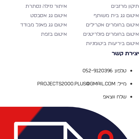
יקון מרזבים
איתור נזילה נסתרת
יטום גג בית משותף
איטום גג אסבסט
יטום בחומרים אקרילים
איטום גג פאנל מבודד
יטום בחומרים פולריטנים
איטום בזפת
יטום ביריעות ביטומניות
צירת קשר
טלפון: 052-9120396
מייל: Projects2000.plus@gmail.com
שלח ווצאפ