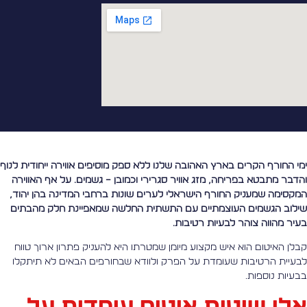
מי החורף הקרים בארץ האהובה שלנו ללא ספק מוסיפים אווירה ייחודית לנוף
הדבר מתבטא בפריחה, מזג אוויר סגרירי וכמובן – גשמים. על אף האווירה
מקסימה שמעניק החורף הישראלי לערים שונות ברחבי המדינה בהן יהוד,
ילוב הגשמים העוצמתיים עם התשתית החלשה שמאפיינת חלק מהבתים
עיר מהווה צוהר לבעיות רטיבות.
בלן האיטום הוא איש מקצוע מיומן שמטרתו היא להעניק פתרון ארוך טווח
בעיית הרטיבות שעומדת על הפרק ולוודא שבחורפים הבאים לא תיתקלו
בעיות נוספות.
לו שיטות איטום עומדות על