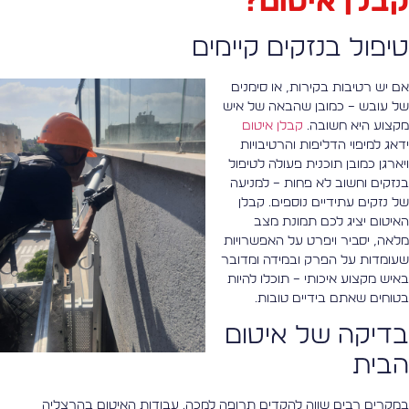
בלן איטום?
יפול בנזקים קיימים
ם יש רטיבות בקירות, או סימנים
ל עובש – כמובן שהבאה של איש
קצוע היא חשובה.
קבלן איטום
דאג למיפוי הדליפות והרטיבויות
יארגן כמובן תוכנית פעולה לטיפול
נזקים וחשוב לא פחות – למניעה
ל נזקים עתידיים נוספים. קבלן
איטום יציג לכם תמונת מצב
לאה, יסביר ויפרט על האפשרויות
עומדות על הפרק ובמידה ומדובר
איש מקצוע איכותי – תוכלו להיות
טוחים שאתם בידיים טובות.
דיקה של איטום
בית
מקרים רבים שווה להקדים תרופה למכה. עבודות האיטום בהרצליה