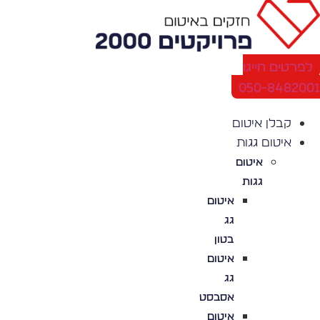
לג
תוכן
לפרטים חייגו
050-848200
קבלן איטום
איטום גגות
איטום
גגות
איטום
גג
בטון
איטום
גג
אסבסט
איטום