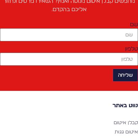
מחפשים קבלן איטום מנוסה ואמין? השאירו פרטים ונחזור
אליכם בהקדם.
ם
לפון
שליחה
ווט באתר
בלן איטום
יטום גגות