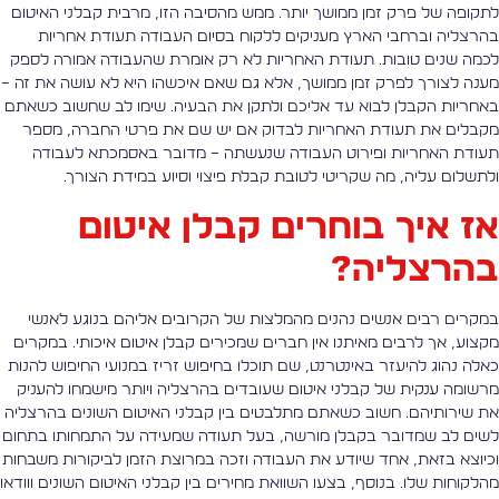
תקופה של פרק זמן ממושך יותר. ממש מהסיבה הזו, מרבית קבלני האיטום
הרצליה וברחבי הארץ מעניקים ללקוח בסיום העבודה תעודת אחריות
כמה שנים טובות. תעודת האחריות לא רק אומרת שהעבודה אמורה לספק
ענה לצורך לפרק זמן ממושך, אלא גם שאם איכשהו היא לא עושה את זה –
אחריות הקבלן לבוא עד אליכם ולתקן את הבעיה. שימו לב שחשוב כשאתם
קבלים את תעודת האחריות לבדוק אם יש שם את פרטי החברה, מספר
עודת האחריות ופירוט העבודה שנעשתה – מדובר באסמכתא לעבודה
לתשלום עליה, מה שקריטי לטובת קבלת פיצוי וסיוע במידת הצורך.
ז איך בוחרים קבלן איטום
הרצליה?
מקרים רבים אנשים נהנים מהמלצות של הקרובים אליהם בנוגע לאנשי
קצוע, אך לרבים מאיתנו אין חברים שמכירים קבלן איטום איכותי. במקרים
אלה נהוג להיעזר באינטרנט, שם תוכלו בחיפוש זריז במנועי החיפוש להנות
רשומה ענקית של קבלני איטום שעובדים בהרצליה ויותר מישמחו להעניק
ת שירותיהם. חשוב כשאתם מתלבטים בין קבלני האיטום השונים בהרצליה
שים לב שמדובר בקבלן מורשה, בעל תעודה שמעידה על התמחותו בתחום
כיוצא בזאת, אחד שיודע את העבודה וזכה במרוצת הזמן לביקורות משבחות
הלקוחות שלו. בנוסף, בצעו השוואת מחירים בין קבלני האיטום השונים ווודאו