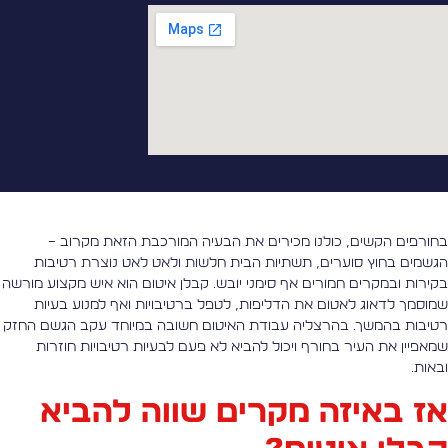
חורפים הקשים, כולנו מכירים את הבעיה המורכבת הזאת מקרוב –
גשמים בחוץ סוערים, תשתיות הבית חלשות ולאט לאט נוצרת רטיבות
קירות ובמקרים חמורים אף סימני יובש. קבלן איטום הוא איש מקצוע מורשה
מוסמך לדאוג לאטום את הדליפות, לטפל ברטיבויות ואף למנוע בעיות
טיבות בהמשך. בהרצליה עבודת האיטום חשובה במיוחד עקב הגשם החזק
מאפיין את העיר בחורף ויכול להביא לא פעם לבעיות רטיבויות חוזרות
באות.
ז באיזה מקרים שווה להביא