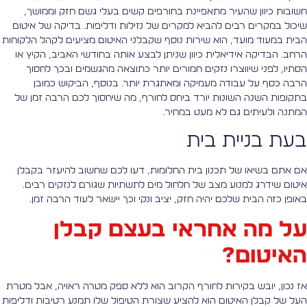
שובות כיוון שהעיר מתאפיינת בחורפים קשים בעלי גשם חזק וממושך,
יכול במקרים רבים להביא למקרים של נזילות ודליפות. בדיקה של איטום
בית במעוד מועד, הוא שירות נוסף שקבלני האיטום מציעים לקהל הלקוחות
רחב. הבדיקה אידיאלית כיוון שניתן לבצע אותה בחודשי האביב, הקיץ או
סתיו, לפני שיווצרו נזקים חמורים יותר כתוצאה מהגשמים ובכך לחסוך
רבה כסף על עבודה מעמיקה ומאתגרת יותר. בנוסף, הביקוש כמובן
תקופות השנה השונות יורד ביחס לחורף, מה שיחסוך לכם הרבה זמן של
מתנה ולעיתים גם לא מעט במחיר.
עת בניית בית
ם אתם בשיאו של תכנון בית החלומות, דעו לכם שחשוב להיעזר בקבלן
יטום שידרג למנוע מצב של חלחול מים לתשתיות שגורם לנזקים רבים.
אופן כזה הבית שלכם יהיה חזק, יציב ונקי וכך יישאר לעוד הרבה זמן.
ל מה אחראי בעצם קבלן
איטום?
ז נכון, יובש בקירות לחורף הקרוב הוא ללא ספק מטרה ראויה, אבל מטרת
על של קבלן האיטום הוא להציע שצורת הטיפול שלו תמנע רטיבות ודליפות