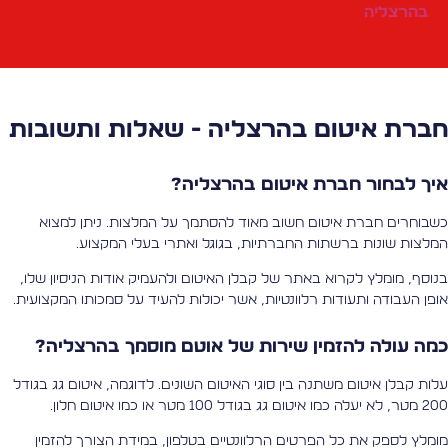
בהרצליה
ברת איטום בהרצליה - שאלות ותשובות
יך לבחור חברת איטום בהרצליה?
שבוחרים חברת איטום חשוב מאוד להסתמך על המלצות. ניתן למצוא
מלצות שונות ברשתות החברתיות, בגוגל ואתרי בעלי המקצוע.
נוסף, מומלץ לקרוא באתר של קבלן האיטום ולהעמיק אודות הניסיון שלו,
ופן העבודה ותעודות רלוונטיות, אשר יכולות להעיד על סמכותו המקצועית.
מה עולה להזמין שירות של אוטם מוסמך בהרצליה?
לות קבלן איטום משתנה בין סוגי האיטום השונים. לדוגמה, איטום גג בגודל
יעלה כמו איטום גג בגודל 100 מטר או כמו איטום חלון.
ומלץ לספק את כל הפרטים הרלוונטיים בטלפון, במידת הצורך להזמין