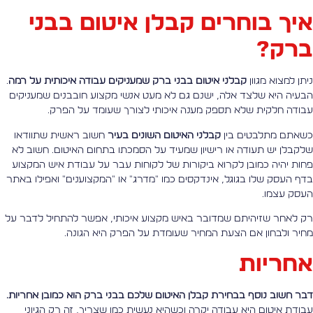
יך בוחרים קבלן איטום בבני
רק?
יתן למצוא מגוון
קבלני איטום בבני ברק שמעניקים עבודה איכותית על רמה
.
בעיה היא שלצד אלה, ישנם גם לא מעט אנשי מקצוע חובבנים שמעניקים
בודה חלקית שלא תספק מענה איכותי לצורך שעומד על הפרק.
שאתם מתלבטים בין
קבלני האיטום השונים בעיר
חשוב ראשית שתוודאו
לקבלן יש תעודה או רישיון שמעיד על הסמכתו בתחום האיטום. חשוב לא
חות יהיה כמובן לקרוא ביקורות של לקוחות עבר על עבודת איש המקצוע
דף העסק שלו בגוגל, אינדקסים כמו "מדרג" או "המקצוענים" ואפילו באתר
עסק עצמו.
ק לאחר שזיהיתם שמדובר באיש מקצוע איכותי, אפשר להתחיל לדבר על
חיר ולבחון אם הצעת המחיר שעומדת על הפרק היא הגונה.
חריות
בר חשוב נוסף בבחירת קבלן האיטום שלכם בבני ברק הוא כמובן אחריות.
בודת איטום היא עבודה יקרה וכשהיא נעשית כמו שצריך, זה רק הגיוני