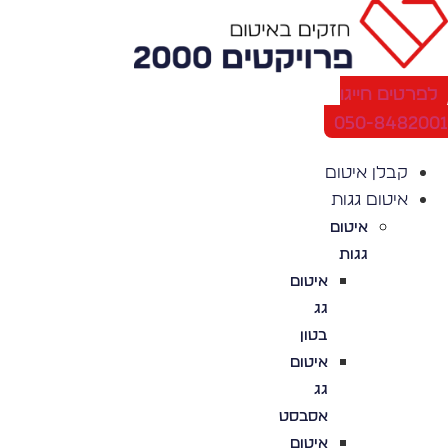
לג
תוכן
לפרטים חייגו
050-848200
קבלן איטום
איטום גגות
איטום
גגות
איטום
גג
בטון
איטום
גג
אסבסט
איטום