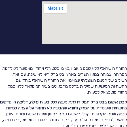
חורף הישראלי ללא ספק מאופיין באופי פסטורלי וייחודי ומאפשר לנו להנות
פריחה וצמיחה במגוון הערים בארץ ובני ברק היא לא שונה. עם זאת,
שילוב של הגשם העוצמתי שמאפיין את החורף הישראלי ביחד עם
תשתיות המיושנות שקיימות בחלק מהבניינים בעיר המופלאה ללא ספק
הווה פוטנציאל לבעיות.
בלן איטום בבני ברק תפקידו לתת מענה לכל בעיית נזילה, דליפה או סדקים
תשתית שעומדת על הפרק ולוודא שהבעיה לא תחזור על עצמה לפחות
כמה שנים הקרובות
. קבלן האיטום נעזר במגוון שיטות איטום שונות, אותן
תאים לבעיה שעומדת על הפרק בהן שימוש ביריעות ביטומניות, זפת חמה,
ומרים אקריליים ופולימריים, סילר ועוד.