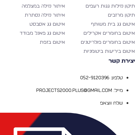
יקון נזילות גגות רעפים
איתור נזילה במצלמה
יקון מרזבים
איתור נזילה נסתרת
יטום גג בית משותף
איטום גג אסבסט
יטום בחומרים אקרילים
איטום גג פאנל מבודד
יטום בחומרים פולריטנים
איטום בזפת
יטום ביריעות ביטומניות
צירת קשר
טלפון: 052-9120396
מייל: Projects2000.plus@gmail.com
שלח ווצאפ