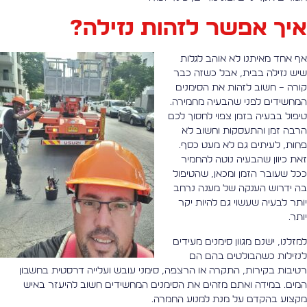
יך אפשר לזהות נזילה?
ף אחד מאיתנו לא אוהב לגלות
יש נזילה בבית, אבל כשזה כבר
ורה – חשוב לזהות את הסימנים
מחשידים לפני שהבעיה מחמירה.
יפול בבעיה בזמן צפוי לחסוך לכם
רבה זמן והתעסקות וחשוב לא
חות, לעיתים גם לא מעט כסף.
את כיוון שהבעיה נוטה להחמיר
כל שעובר הזמן ומכאן, שהטיפול
ה ידרוש הענקה של מענה נרחב
ותר לבעיה שעשוי גם להיות יקר
ותר.
מזלנו, ישנם מגוון סימנים מעידים
נזילות כשהבולטים בהם הם
טיבות בקירות, התקרה או הרצפה, סימני עובש ועלייה דרסטית בחשבון
מים. במידה ואתם מזהים את הסימנים המחשידים חשוב להיעזר באיש
קצוע בהקדם על מנת למנוע החמרה.