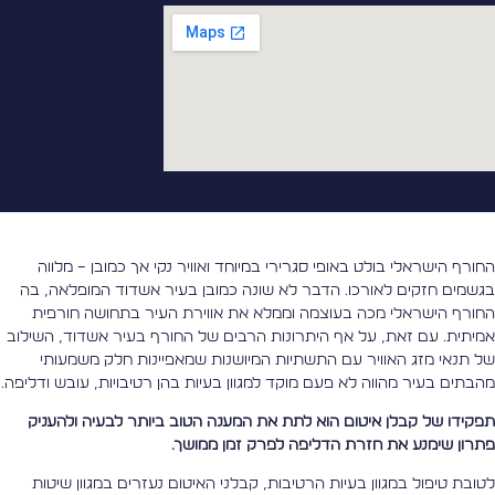
חורף הישראלי בולט באופי סגרירי במיוחד ואוויר נקי אך כמובן – מלווה
גשמים חזקים לאורכו. הדבר לא שונה כמובן בעיר אשדוד המופלאה, בה
חורף הישראלי מכה בעוצמה וממלא את אווירת העיר בתחושה חורפית
מיתית. עם זאת, על אף היתרונות הרבים של החורף בעיר אשדוד, השילוב
ל תנאי מזג האוויר עם התשתיות המיושנות שמאפיינות חלק משמעותי
הבתים בעיר מהווה לא פעם מוקד למגוון בעיות בהן רטיבויות, עובש ודליפה.
פקידו של קבלן איטום הוא לתת את המענה הטוב ביותר לבעיה ולהעניק
תרון שימנע את חזרת הדליפה לפרק זמן ממושך.
טובת טיפול במגוון בעיות הרטיבות, קבלני האיטום נעזרים במגוון שיטות