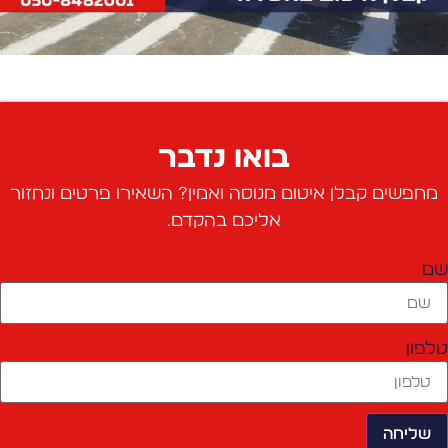
בואו נדבר
מחפשים קבלן איטום מנוסה ואמין? השאירו פרטים ונחזור
אליכם בהקדם.
ם
לפון
שליחה