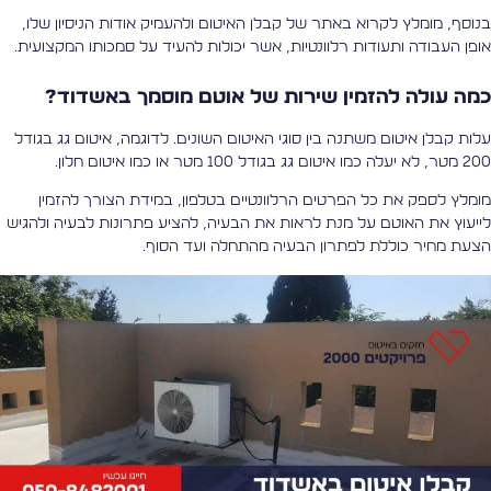
נוסף, מומלץ לקרוא באתר של קבלן האיטום ולהעמיק אודות הניסיון שלו,
ופן העבודה ותעודות רלוונטיות, אשר יכולות להעיד על סמכותו המקצועית.
מה עולה להזמין שירות של אוטם מוסמך באשדוד?
לות קבלן איטום משתנה בין סוגי האיטום השונים. לדוגמה, איטום גג בגודל
יעלה כמו איטום גג בגודל 100 מטר או כמו איטום חלון.
ומלץ לספק את כל הפרטים הרלוונטיים בטלפון, במידת הצורך להזמין
ייעוץ את האוטם על מנת לראות את הבעיה, להציע פתרונות לבעיה ולהגיש
צעת מחיר כוללת לפתרון הבעיה מהתחלה ועד הסוף.