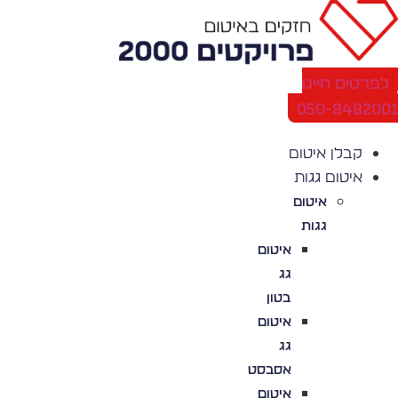
לג
תוכן
לפרטים חייגו
050-848200
קבלן איטום
איטום גגות
איטום
גגות
איטום
גג
בטון
איטום
גג
אסבסט
איטום