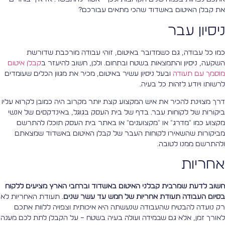
ת קבלן האיטום באשדוד שהכי מתאים עבורכם?
יסיון עבר
מו כל עבודה, גם כשמדובר באיטום, זוהי עבודה מורכבת שדורשת
שקעה, ניסיון והתמצאות בשטח ובתחום. ולכן, חשוב להיעזר ב
קבלן איטום
וסמך עם תעודה
ובעל ניסיון עשיר באיטום, מכיר את מגוון הכלים שעומדים
רשותו ויודע לזהות כל בעיה.
רך מצוינת להכיר את איש המקצוע קצת יותר מקרוב היה כמובן לקרוא עליו
יקורות של לקוחות עבר. בדף של בית העסק בגוגל, באינדקסים של אנשי
קצוע כמו "מדרג" או "מקצוענים" או באתר בית העסק תוכלו להתרשם
ביקורות שהשאירו לקוחות העבר של קבלן האיטום באשדוד שמצאתם
להתרשם ממנו לטובה.
חריות
שוב לדעת שמרבית קבלני האיטום באשדוד וברחבי הארץ מציעים ללקוח
סיום העבודה תעודת אחריות של חמש עד עשר שנים
. תעודת האחריות לא
ק נועדה להבטיח שהעבודה שנעשתה היא איכותית וצפויה ללוות אתכם
אורך זמן, אלא גם שבמידה ועולה בעיה בשטח – על הקבלן לתת לכם מענה