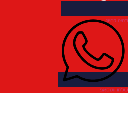
חצו לחיוג
לחו ווטסאפ