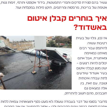
שיר בהם סגירת סדקים ותפרי התפשטות, בידוד אקוסטי ותרמי, זיפות גגות,
טימת של בריכות, מרפסות ומרתפים, תיקון נזילות במקלחת ועוד.
יך בוחרים קבלן איטום
אשדוד?
ז נכון, גילוי של בעיית
טיבות עשויה
היתפס עבור רבים
איתנו כמאיימת
מאתגרת, אבל אתם
כולים להיות רגועים –
שנו מגוון קבלני איטום
עיר אשדוד שיודעים
תת עבודה איכותית
טובה. עם זאת, בין
לה נמצאים גם
ובבנים, מהם חשוב להתרחק.
דובר בסופו של דבר בעבודה שעולה לא מעט כסף ותוצאותיה צפויות ללוות
תכם לפחות בכמה שנים הקרובות ולכן – אסור להתפשר. אז איך בוחרים