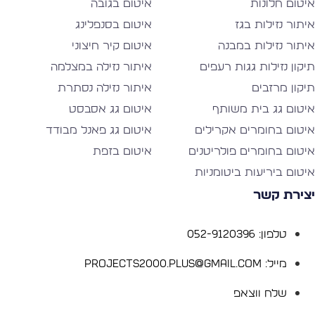
יטום חלונות
איטום בגובה
יתור נזילות בגז
איטום בסנפלינג
יתור נזילות במבנה
איטום קיר חיצוני
יקון נזילות גגות רעפים
איתור נזילה במצלמה
יקון מרזבים
איתור נזילה נסתרת
יטום גג בית משותף
איטום גג אסבסט
יטום בחומרים אקרילים
איטום גג פאנל מבודד
יטום בחומרים פולריטנים
איטום בזפת
יטום ביריעות ביטומניות
צירת קשר
טלפון: 052-9120396
מייל: Projects2000.plus@gmail.com
שלח ווצאפ